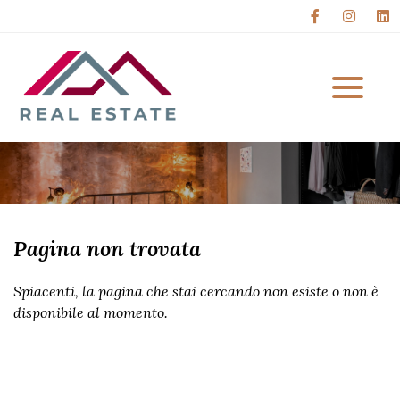
Immobili
Chi Siamo
Immobili In Vendita
Servizi
Immobili In Affitto
Contatti
Di Cosa Ci Occupiamo
Pagina non trovata
Lascia Una Recensione
Spiacenti, la pagina che stai cercando non esiste o non è
disponibile al momento.