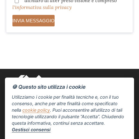
dichiaro di aver preso visione e compreso
l'informativa sulla privacy
🍪 Questo sito utilizza i cookie
Utilizziamo i cookie per finalità tecniche e, con il tuo
consenso, anche per altre finalità come specificato
nella
cookie policy
. Puoi acconsentire all’utilizzo di tali
Via della Pace, 123
19033 La Spezia
tecnologie utilizzando il pulsante “Accetta”. Chiudendo
questa informativa, continui senza accettare.
058756230
Gestisci consensi
info@agenziademoagim.it